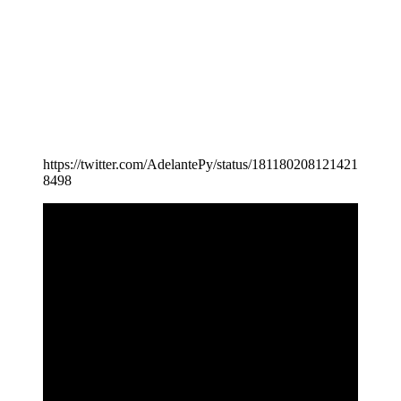
https://twitter.com/AdelantePy/status/181180208121421
8498