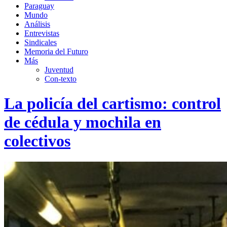
Paraguay
Mundo
Análisis
Entrevistas
Sindicales
Memoria del Futuro
Más
Juventud
Con-texto
La policía del cartismo: control
de cédula y mochila en
colectivos