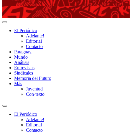
Adelante!
El Periódico
Adelante!
Editorial
Contacto
Paraguay
Mundo
Análisis
Entrevistas
Sindicales
Memoria del Futuro
Más
Juventud
Con-texto
Alternar
el
El Periódico
campo
Adelante!
de
Editorial
búsqueda
Contacto