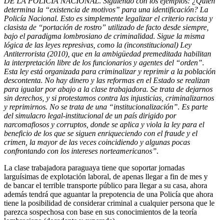
DE LA POLICÍA NACIONAL. Siguiendo con los ejemplos: ¿Quién
determina la “existencia de motivos” para una identificación? La
Policía Nacional. Esto es simplemente legalizar el criterio racista y
clasista de “portación de rostro” utilizado de facto desde siempre,
bajo el paradigma lombrosiano de criminalidad. Sigue la misma
lógica de las leyes represivas, como la (inconstitucional) Ley
Antiterrorista (2010), que en la ambigüedad premeditada habilitan
la interpretación libre de los funcionarios y agentes del “orden”.
Esta ley está organizada para criminalizar y reprimir a la población
descontenta. No hay dinero y las reformas en el Estado se realizan
para igualar por abajo a la clase trabajadora. Se trata de dejarnos
sin derechos, y si protestamos contra las injusticias, criminalizarnos
y reprimirnos. No se trata de una “institucionalización”. Es parte
del simulacro legal-institucional de un país dirigido por
narcomafiosos y corruptos, donde se aplica y viola la ley para el
beneficio de los que se siguen enriqueciendo con el fraude y el
crimen, la mayor de las veces coincidiendo y algunas pocas
confrontando con los intereses norteamericanos”.
La clase trabajadora paraguaya tiene que soportar jornadas
larguísimas de explotación laboral, de apenas llegar a fin de mes y
de bancar el terrible transporte público para llegar a su casa, ahora
además tendrá que aguantar la prepotencia de una Policía que ahora
tiene la posibilidad de considerar criminal a cualquier persona que le
parezca sospechosa con base en sus conocimientos de la teoría