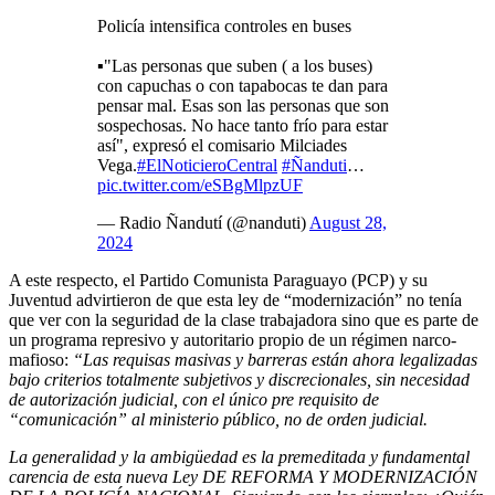
Policía intensifica controles en buses
▪️"Las personas que suben ( a los buses)
con capuchas o con tapabocas te dan para
pensar mal. Esas son las personas que son
sospechosas. No hace tanto frío para estar
así", expresó el comisario Milciades
Vega.
#ElNoticieroCentral
#Ñanduti
…
pic.twitter.com/eSBgMlpzUF
— Radio Ñandutí (@nanduti)
August 28,
2024
A este respecto, el Partido Comunista Paraguayo (PCP) y su
Juventud advirtieron de que esta ley de “modernización” no tenía
que ver con la seguridad de la clase trabajadora sino que es parte de
un programa represivo y autoritario propio de un régimen narco-
mafioso:
“Las requisas masivas y barreras están ahora legalizadas
bajo criterios totalmente subjetivos y discrecionales, sin necesidad
de autorización judicial, con el único pre requisito de
“comunicación” al ministerio público, no de orden judicial.
La generalidad y la ambigüedad es la premeditada y fundamental
carencia de esta nueva Ley DE REFORMA Y MODERNIZACIÓN