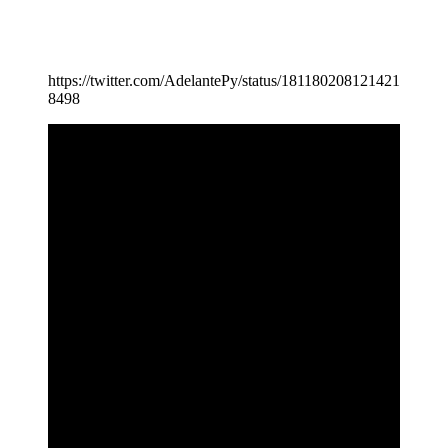
https://twitter.com/AdelantePy/status/181180208121421
8498