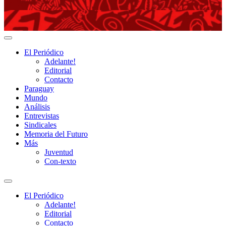
Adelante!
El Periódico
Adelante!
Editorial
Contacto
Paraguay
Mundo
Análisis
Entrevistas
Sindicales
Memoria del Futuro
Más
Juventud
Con-texto
Alternar
el
El Periódico
campo
Adelante!
de
Editorial
búsqueda
Contacto