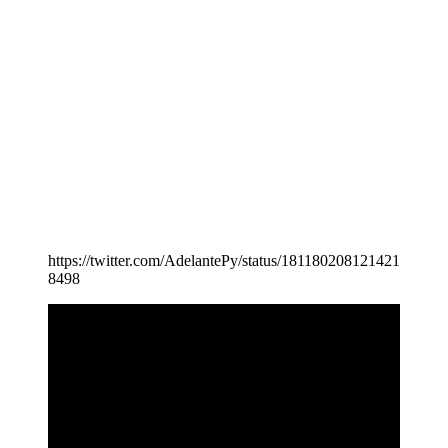
https://twitter.com/AdelantePy/status/181180208121421
8498