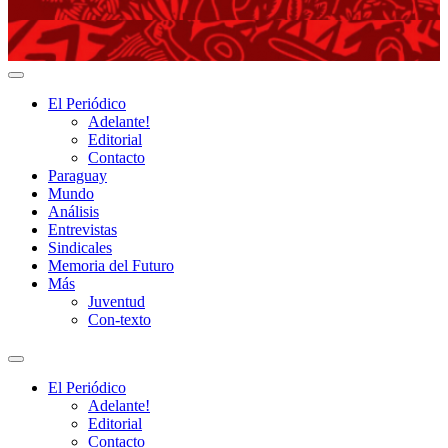
Adelante!
El Periódico
Adelante!
Editorial
Contacto
Paraguay
Mundo
Análisis
Entrevistas
Sindicales
Memoria del Futuro
Más
Juventud
Con-texto
Alternar
el
El Periódico
campo
Adelante!
de
Editorial
búsqueda
Contacto