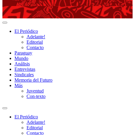
Adelante!
El Periódico
Adelante!
Editorial
Contacto
Paraguay
Mundo
Análisis
Entrevistas
Sindicales
Memoria del Futuro
Más
Juventud
Con-texto
Alternar
el
El Periódico
campo
Adelante!
de
Editorial
búsqueda
Contacto