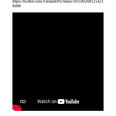
https://twitter.com/AdelantePy/status/181180208121421
8498